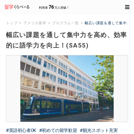
76
利用者
万人突破！
トップ
アメリカ留学
プログラム一覧
幅広い課題を通して集中力を高
幅広い課題を通して集中力を高め、効率
的に語学力を向上！(SA55)
英語初心者OK
初めての留学歓迎
観光スポット充実