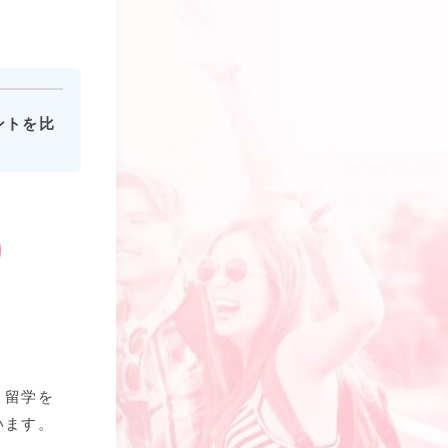
ントを比
、留学を
います。