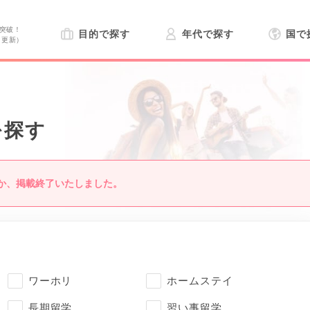
突破！
目的で探す
年代で探す
国で
日更新）
を探す
か、掲載終了いたしました。
ワーホリ
ホームステイ
長期留学
習い事留学