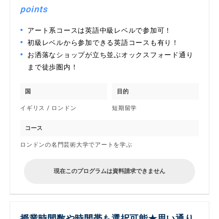
points
アート系コースは英語中級レベルで参加可！
初級レベルから参加できる英語コースも有り！
お洒落なショップが立ち並ぶオックスフォード通り
まで徒歩圏内！
国
目的
イギリス / ロンドン
短期留学
コース
ロンドンの名門芸術大学でアートを学ぶ
現在このプログラムは資料請求できません
授業時間数や時間帯も選択可能★思い通り