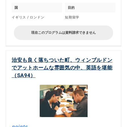
国
目的
イギリス / ロンドン
短期留学
現在このプログラムは資料請求できません
治安も良く落ちついた町、ウィンブルドン
でアットホームな雰囲気の中、英語を堪能
（SA94）
points