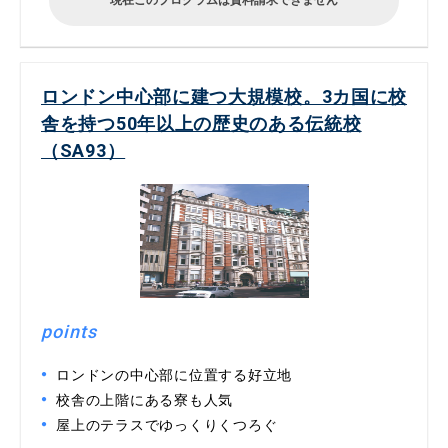
現在このプログラムは資料請求できません
ロンドン中心部に建つ大規模校。3カ国に校
舎を持つ50年以上の歴史のある伝統校
（SA93）
points
ロンドンの中心部に位置する好立地
校舎の上階にある寮も人気
屋上のテラスでゆっくりくつろぐ