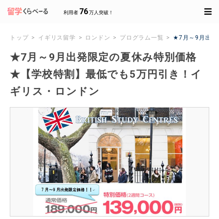
76
利用者
万人突破！
トップ
イギリス留学
ロンドン
プログラム一覧
★7月～9月出
★7月～9月出発限定の夏休み特別価格
★【学校特割】最低でも5万円引き！イ
ギリス・ロンドン