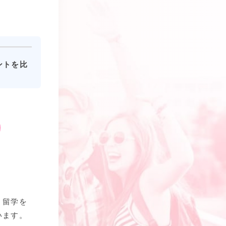
ントを比
、留学を
います。