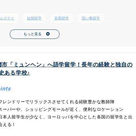
ムステイ
短期留学
長期留学
習い事留学
もっと見る
都市「ミュンヘン」へ語学留学！長年の経験と独自の
史ある学校♪
ints
フレンドリーでリラックスさせてくれる経験豊かな教師陣
スーパーや、ショッピングモールが近く、便利なロケーション
日本人留学生が少なく、ヨーロッパを中心とした各国の留学生と出
会える！