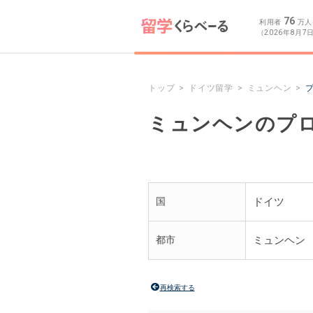
76
利用者
万人
（2026年8月7
トップ
ドイツ留学
ミュンヘン
ミュンヘンのプ
国
ドイツ
都市
ミュンヘン
再検索する