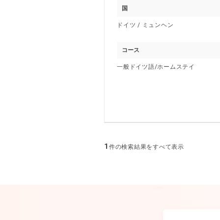
国
ドイツ / ミュンヘン
コース
一般ドイツ語/ホームステイ
1
件の検索結果をすべて表示