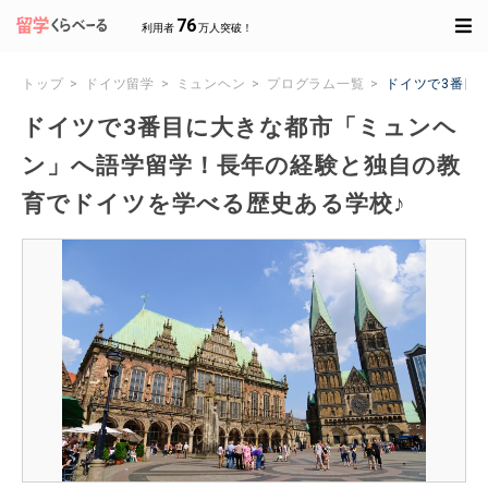
76
利用者
万人突破！
トップ
ドイツ留学
ミュンヘン
プログラム一覧
ドイツで3番目
ドイツで3番目に大きな都市「ミュンヘ
ン」へ語学留学！長年の経験と独自の教
育でドイツを学べる歴史ある学校♪