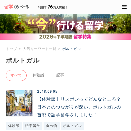
76
利用者
万人突破！
トップ
人気キーワード一覧
ポルトガル
ポルトガル
体験談
記事
すべて
2018.09.05
【体験談】リスボンってどんなところ？
日本とのつながりが深い、ポルトガルの
首都で語学留学をしました！
体験談
語学留学
食べ物
ポルトガル