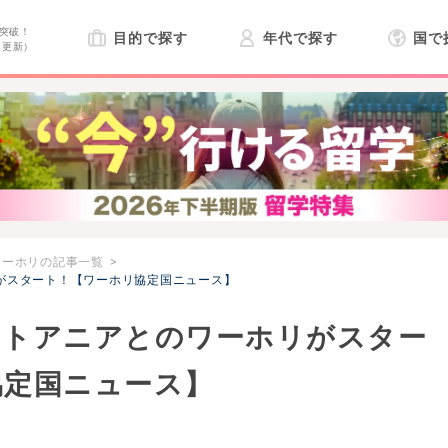
突破！
目的で探す
年代で探す
国で
日更新）
ワーホリの記事一覧
リがスタート！【ワーホリ協定国ニュース】
らリトアニアとのワーホリがスター
協定国ニュース】