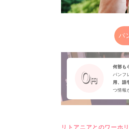
パ
何部も
パンフ
用、語
つ情報
リトアニアとのワーホ