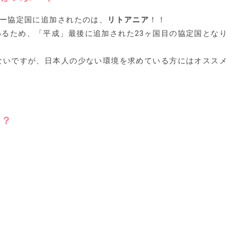
デー協定国に追加されたのは、
リトアニア
！！
わるため、「平成」最後に追加された23ヶ国目の協定国とな
少ないですが、日本人の少ない環境を求めている方にはオスス
国？