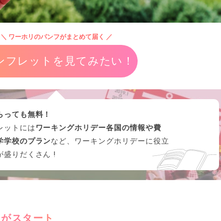
＼ ワーホリのパンフがまとめて届く ／
ンフレットを見てみたい！
らっても無料！
レットには
ワーキングホリデー各国の情報や費
学学校のプラン
など、ワーキングホリデーに役立
が盛りだくさん !
リがスタート