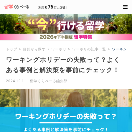
76
利用者
万人突破！
トップ
目的から探す
ワーホリ
ワーホリの記事一覧
ワーキング
ワーキングホリデーの失敗って？よく
ある事例と解決策を事前にチェック！
2024.10.11
留学くらべーる編集部