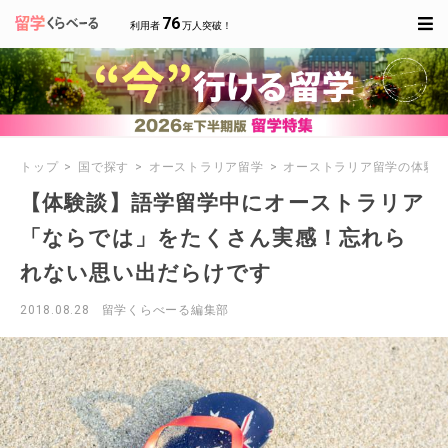
76
利用者
万人突破！
トップ
国で探す
オーストラリア留学
オーストラリア留学の体験
【体験談】語学留学中にオーストラリア
「ならでは」をたくさん実感！忘れら
れない思い出だらけです
2018.08.28
留学くらべーる編集部