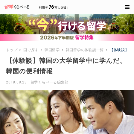
76
利用者
万人突破！
トップ
国で探す
韓国留学
韓国留学の体験談一覧
【体験談】韓
【体験談】韓国の大学留学中に学んだ、
韓国の便利情報
2018.08.28
留学くらべーる編集部