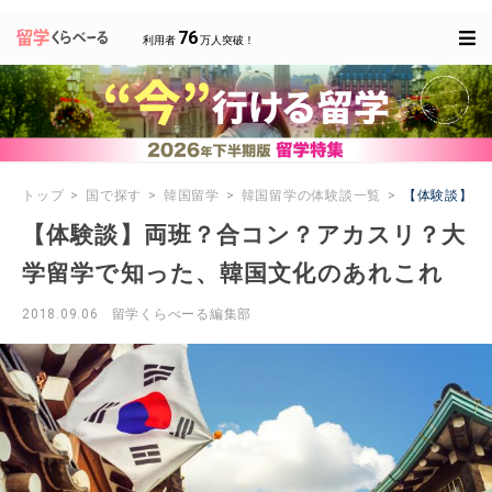
76
利用者
万人突破！
トップ
国で探す
韓国留学
韓国留学の体験談一覧
【体験談】両
【体験談】両班？合コン？アカスリ？大
学留学で知った、韓国文化のあれこれ
2018.09.06
留学くらべーる編集部