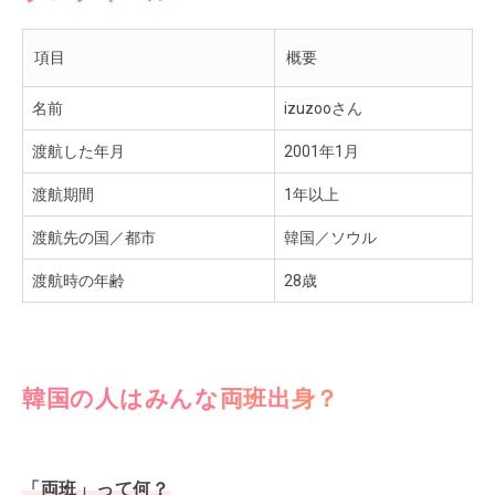
項目
概要
名前
izuzooさん
渡航した年月
2001年1月
渡航期間
1年以上
渡航先の国／都市
韓国／ソウル
渡航時の年齢
28歳
韓国の人はみんな両班出身？
「両班」って何？