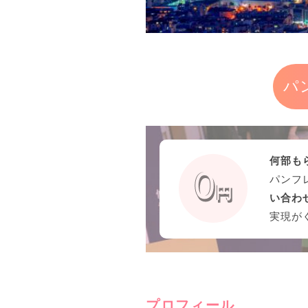
パ
何部も
パンフ
い合わ
実現が
プロフィール