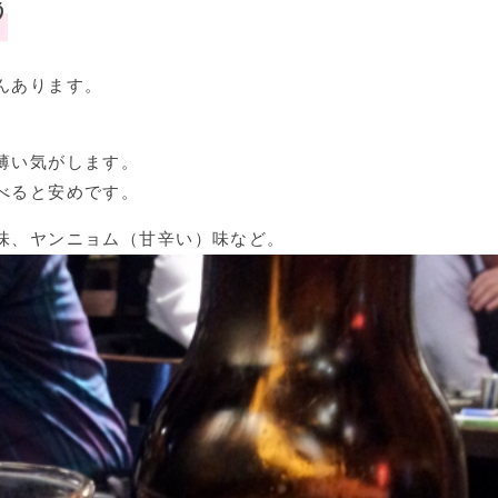
う
んあります。
薄い気がします。
べると安めです。
味、ヤンニョム（甘辛い）味など。