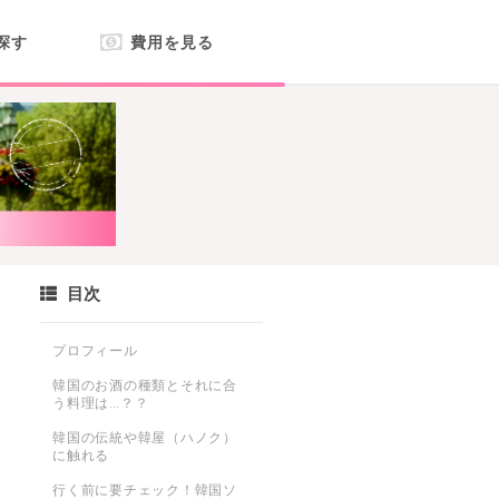
探す
費用を見る
目次
プロフィール
き
韓国のお酒の種類とそれに合
う料理は…？？
韓国の伝統や韓屋（ハノク）
に触れる
行く前に要チェック！韓国ソ