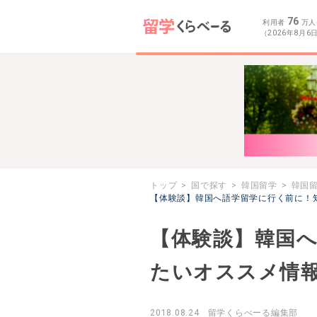
76
利用者
万人
（2026年8月6
トップ
国で探す
韓国留学
韓国
【体験談】韓国へ語学留学に行く前に！
【体験談】韓国
たいオススメ情報
2018.08.24
留学くらべーる編集部