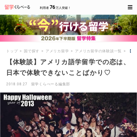
76
利用者
万人突破！
トップ
国で探す
アメリカ留学
アメリカ留学の体験談一覧
【体
【体験談】アメリカ語学留学での恋は、
日本で体験できないことばかり♡
2018.08.27
留学くらべーる編集部