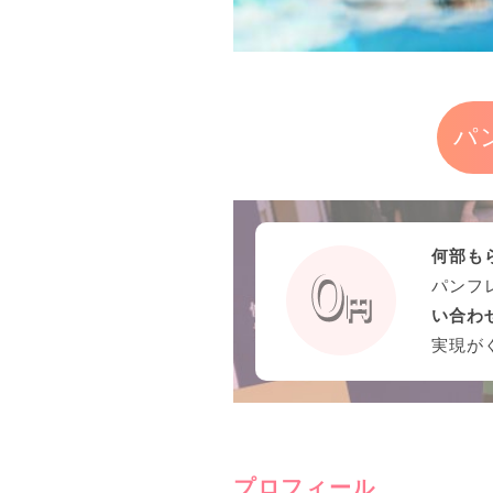
パ
何部も
パンフ
い合わ
実現が
プロフィール