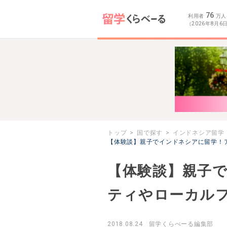
76
利用者
万人
（2026年8月6
トップ
国で探す
インドネシア留学
【体験談】親子でインドネシアに留学！
【体験談】親子
ティやローカルフ
2018.08.24
留学くらべーる編集部