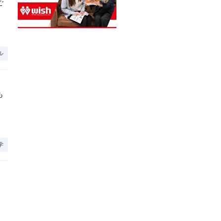
ご
ル
も
学