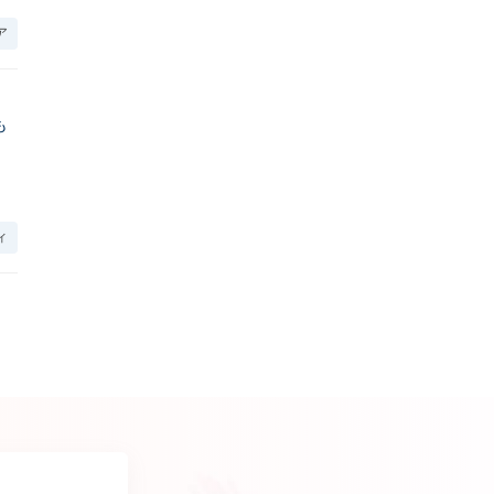
ア
も
ィ