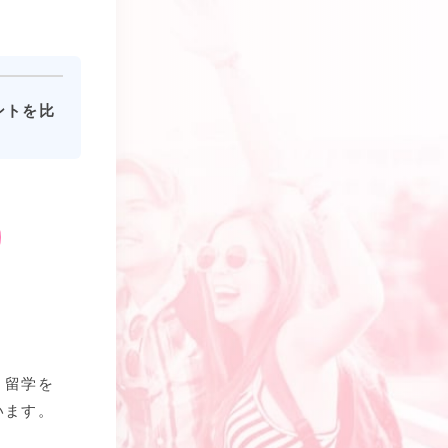
ントを比
、留学を
います。