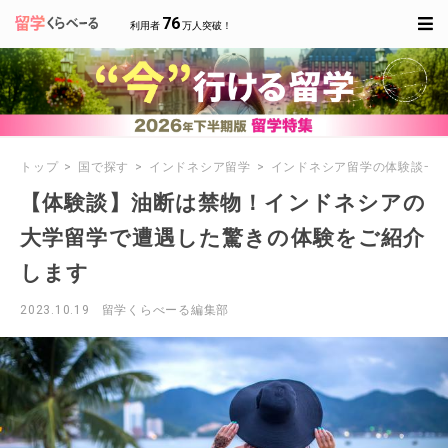
76
利用者
万人突破！
トップ
国で探す
インドネシア留学
インドネシア留学の体験談一
【体験談】油断は禁物！インドネシアの
大学留学で遭遇した驚きの体験をご紹介
します
2023.10.19
留学くらべーる編集部