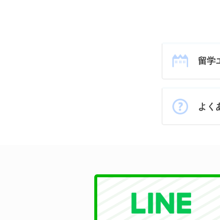
留学
よく