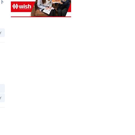
ント
ィ
」
」
ィ