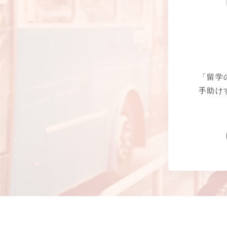
「留学
手助け