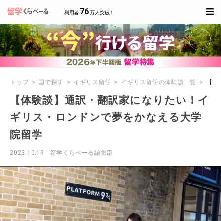
76
利用者
万人突破！
トップ
国で探す
イギリス留学
イギリス留学の体験談一覧
【体
【体験談】通訳・翻訳家になりたい！イ
ギリス・ロンドンで夢をかなえる大学
院留学
2023.10.19
留学くらべーる編集部