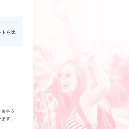
ントを比
、留学を
います。