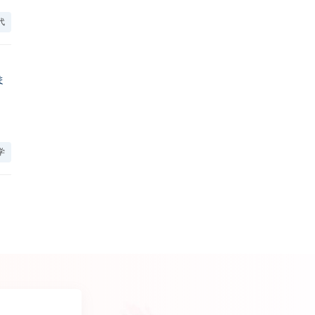
代
ま
学