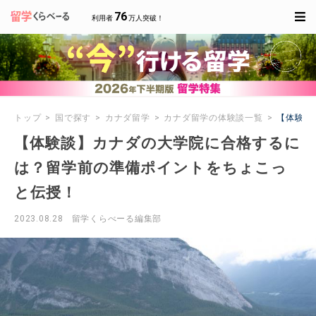
76
利用者
万人突破！
トップ
国で探す
カナダ留学
カナダ留学の体験談一覧
【体験談
【体験談】カナダの大学院に合格するに
は？留学前の準備ポイントをちょこっ
と伝授！
2023.08.28
留学くらべーる編集部