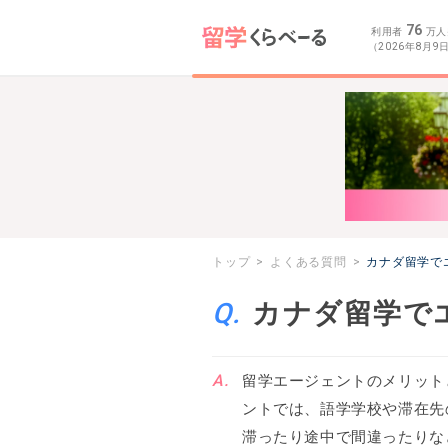
76
利用者
万人
（2026年8月9
トップ
よくある質問
カナダ留学で
カナダ留学で
留学エージェントのメリット
ントでは、語学学校や滞在先
滞ったり途中で間違ったりな