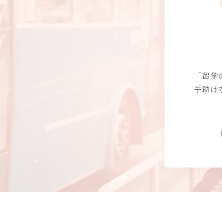
「留学
手助け