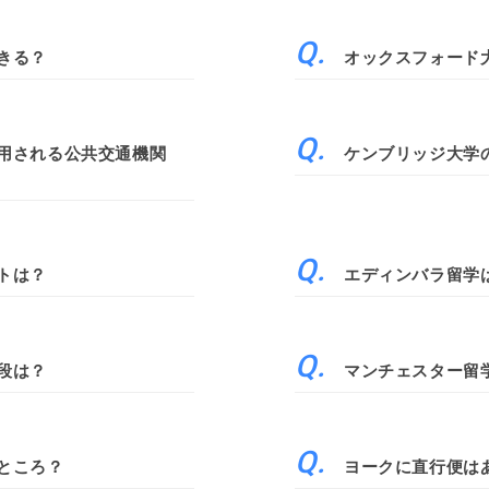
きる？
オックスフォード
用される公共交通機関
ケンブリッジ大学
トは？
エディンバラ留学
段は？
マンチェスター留
ところ？
ヨークに直行便は