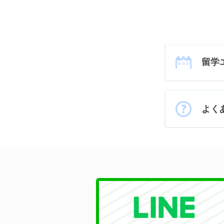
留学
よく