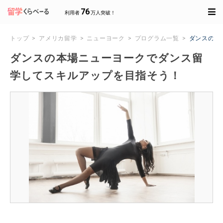
76
利用者
万人突破！
トップ
アメリカ留学
ニューヨーク
プログラム一覧
ダンスの本
ダンスの本場ニューヨークでダンス留
学してスキルアップを目指そう！