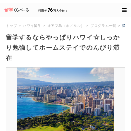
76
利用者
万人突破！
トップ
ハワイ留学
オアフ島（ホノルル）
プログラム一覧
留学
留学するならやっぱりハワイ☆しっか
り勉強してホームステイでのんびり滞
在