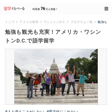
76
利用者
万人突破！
トップ
アメリカ留学
ワシントンD.C.
プログラム一覧
勉強も観
勉強も観光も充実！アメリカ・ワシン
トンD.C.で語学留学
人と違うことがしたい
異文化にふれたい