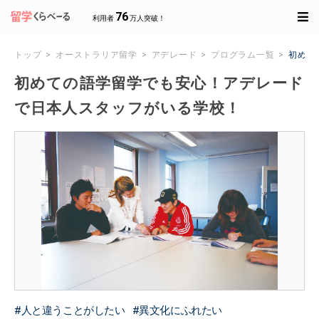
76
利用者
万人突破！
トップ
オーストラリア留学
アデレード
プログラム一覧
初めて
初めての語学留学でも安心！アデレード
で日本人スタッフがいる学校！
人と違うことがしたい
異文化にふれたい