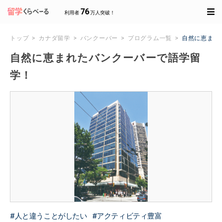
76
利用者
万人突破！
トップ
カナダ留学
バンクーバー
プログラム一覧
自然に恵まれ
自然に恵まれたバンクーバーで語学留
学！
人と違うことがしたい
アクティビティ豊富