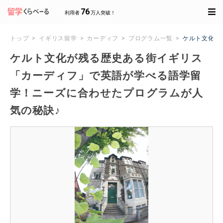
76
利用者
万人突破！
トップ
イギリス留学
カーディフ
プログラム一覧
ケルト文化が
ケルト文化が残る歴史ある街イギリス
「カーディフ」で英語が学べる語学留
学！ニーズに合わせたプログラムが人
気の秘訣♪