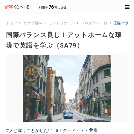
76
利用者
万人突破！
トップ
カナダ留学
モントリオール
プログラム一覧
国際バラン
国際バランス良し！アットホームな環
境で英語を学ぶ（SA79）
人と違うことがしたい
アクティビティ豊富