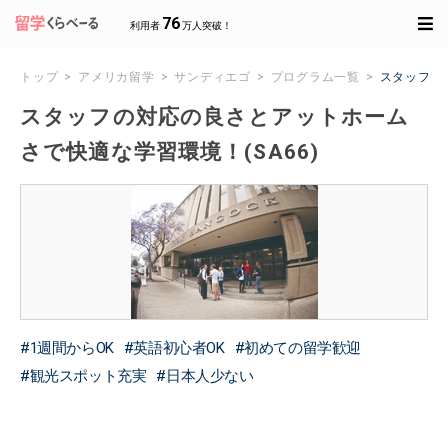
76
利用者
万人突破！
トップ
アメリカ留学
サンディエゴ
プログラム一覧
スタッフの
スタッフの対応の良さとアットホーム
さで快適な学習環境！(SA66)
1週間からOK
英語初心者OK
初めての留学歓迎
観光スポット充実
日本人少ない