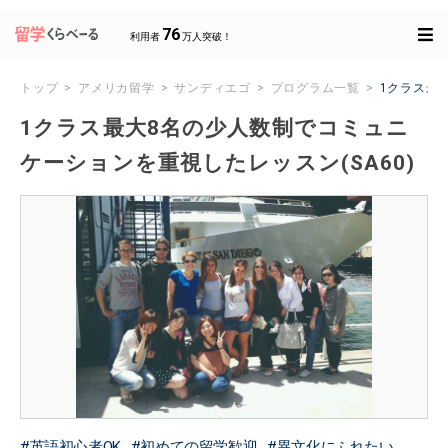
76
利用者
万人突破！
トップ
アメリカ留学
サンディエゴ
プログラム一覧
1クラス最
1クラス最大8名の少人数制でコミュニ
ケーションを重視したレッスン(SA60)
英語初心者OK
初めての留学歓迎
異文化にふれたい