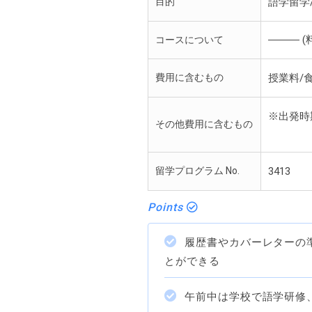
目的
語学留学
――― 
コースについて
費用に含むもの
授業料/
※出発時
その他費用に含むもの
詳し
留学プログラム No.
3413
Points
履歴書やカバーレターの
とができる
午前中は学校で語学研修