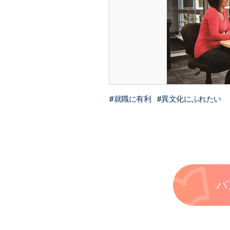
就職に有利
異文化にふれたい
パ