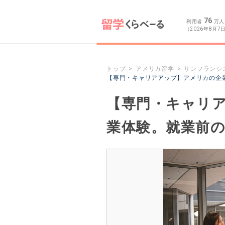
76
利用者
万人
（2026年8月7
トップ
アメリカ留学
サンフランシ
【専門・キャリアアップ】アメリカの企
【専門・キャリ
業体験。就業前