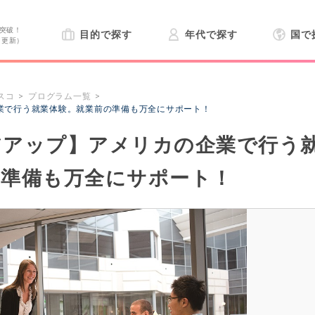
突破！
目的で探す
年代で探す
国で
日更新）
スコ
プログラム一覧
業で行う就業体験。就業前の準備も万全にサポート！
アアップ】アメリカの企業で行う
の準備も万全にサポート！