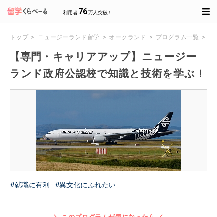
76
利用者
万人突破！
トップ
ニュージーランド留学
オークランド
プログラム一覧
【
【専門・キャリアアップ】ニュージー
ランド政府公認校で知識と技術を学ぶ！
就職に有利
異文化にふれたい
＼ このプログラムが気になったら ／