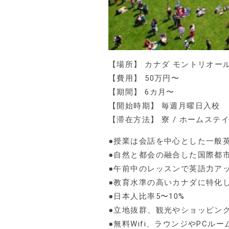
【場所】 カナダ モントリオー
【費用】 50万円〜
【期間】 6カ月〜
【開始時期】 毎週月曜日入校
【滞在方法】 寮 / ホームステイ
●授業は会話を中心とした一般
●自然と都会の融合した国際都
●午前中のレッスンで英語力ア
●教育水準の高いカナダに特化
●日本人比率5〜10%
●立地抜群、観光やショッピン
●無料Wifi、ラウンジやPCル