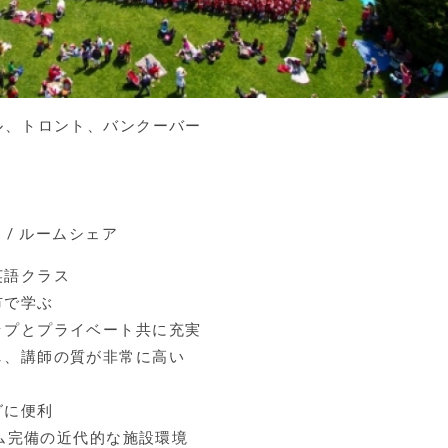
ル、トロント、バンクーバー
 / ルームシェア
英語クラス
市で学ぶ
ップとプライベート共に充実
し、講師の質が非常に高い
グに便利
ーム完備の近代的な施設環境