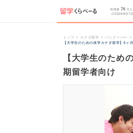
76
利用者
万人
（2026年8月7
トップ
カナダ留学
バンクーバー
【大学生のための休学カナダ留学】6ヶ
【大学生のための
期留学者向け