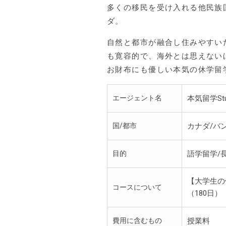
多くの移民を受け入れる他民族
ダ。
自然と都市が融合し住みやすい
も寛容的で、海外とは思えない
お財布にも優しい本気の休学留
エージェント名
本気留学Stu
国/都市
カナダ/バ
目的
語学留学/
【大学生の
コースについて
（180日）
費用に含むもの
授業料