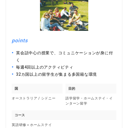
points
英会話中心の授業で、コミュニケーションが身に付
く
毎週4回以上のアクティビティ
32カ国以上の留学生が集まる多国籍な環境
国
目的
オーストラリア / シドニー
語学留学・ホームステイ・イ
ンターン留学
コース
英語研修＋ホームステイ