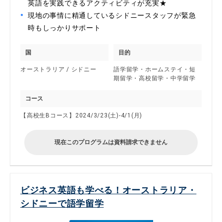
英語を実践できるアクティビティが充実★
現地の事情に精通しているシドニースタッフが緊急
時もしっかりサポート
国
目的
オーストラリア / シドニー
語学留学・ホームステイ・短
期留学・高校留学・中学留学
コース
【高校生Bコース】2024/3/23(土)-4/1(月)
現在このプログラムは資料請求できません
ビジネス英語も学べる！オーストラリア・
シドニーで語学留学