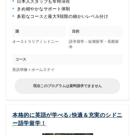
日本人スタッフも常時滞在
きめ細やかなサポート体制
多彩なコースと最大9段階の細かいレベル分け
国
目的
オーストラリア / シドニー
語学留学・短期留学・長期留
学
コース
英語研修＋ホームステイ
現在このプログラムは資料請求できません
本格的に英語が学べる♪快適＆充実のシドニ
ー語学留学！