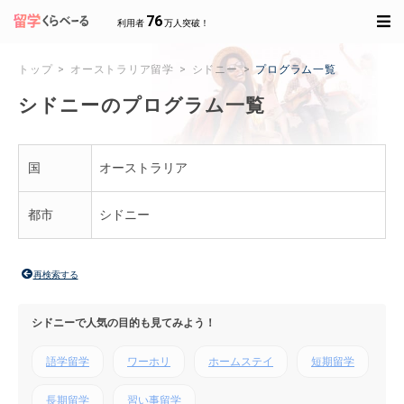
76
利用者
万人突破！
トップ
オーストラリア留学
シドニー
プログラム一覧
シドニーのプログラム一覧
国
オーストラリア
都市
シドニー
再検索する
シドニーで人気の目的も見てみよう！
語学留学
ワーホリ
ホームステイ
短期留学
長期留学
習い事留学