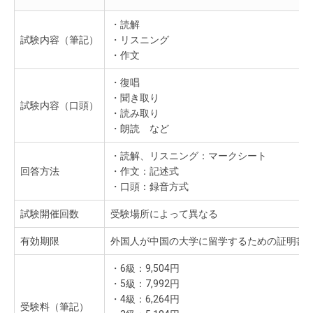
・読解
試験内容（筆記）
・リスニング
・作文
・復唱
・聞き取り
試験内容（口頭）
・読み取り
・朗読 など
・読解、リスニング：マークシート
回答方法
・作文：記述式
・口頭：録音方式
試験開催回数
受験場所によって異なる
有効期限
外国人が中国の大学に留学するための証明書
・6級：9,504円
・5級：7,992円
・4級：6,264円
受験料（筆記）