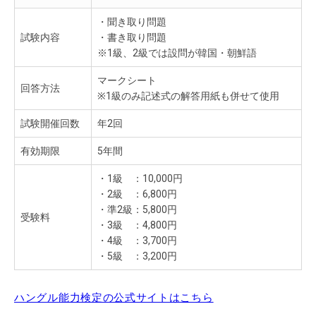
・聞き取り問題
試験内容
・書き取り問題
※1級、2級では設問が韓国・朝鮮語
マークシート
回答方法
※1級のみ記述式の解答用紙も併せて使用
試験開催回数
年2回
有効期限
5年間
・1級 ：10,000円
・2級 ：6,800円
・準2級：5,800円
受験料
・3級 ：4,800円
・4級 ：3,700円
・5級 ：3,200円
ハングル能力検定の公式サイトはこちら