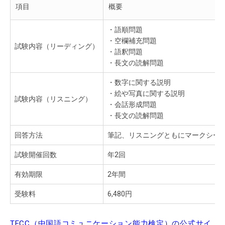
項目
概要
・語順問題
・空欄補充問題
試験内容（リーディング）
・語釈問題
・長文の読解問題
・数字に関する説明
・絵や写真に関する説明
試験内容（リスニング）
・会話形成問題
・長文の読解問題
回答方法
筆記、リスニングともにマークシー
試験開催回数
年2回
有効期限
2年間
受験料
6,480円
TECC（中国語コミュニケーション能力検定）の公式サイ