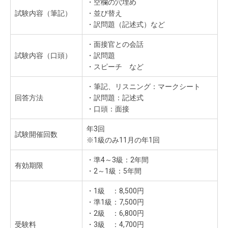
・空欄の穴埋め
試験内容（筆記）
・並び替え
・訳問題（記述式）など
・面接官との会話
試験内容（口頭）
・訳問題
・スピーチ など
・筆記、リスニング：マークシート
回答方法
・訳問題：記述式
・口頭：面接
年3回
試験開催回数
※1級のみ11月の年1回
・準4～3級：2年間
有効期限
・2～1級：5年間
・1級 ：8,500円
・準1級：7,500円
・2級 ：6,800円
受験料
・3級 ：4,700円