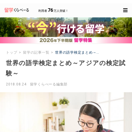
76
利用者
万人突破！
トップ
留学の記事一覧
世界の語学検定まとめ～アジアの検定試験～
世界の語学検定まとめ～アジアの検定試
験～
2018.08.24
留学くらべーる編集部