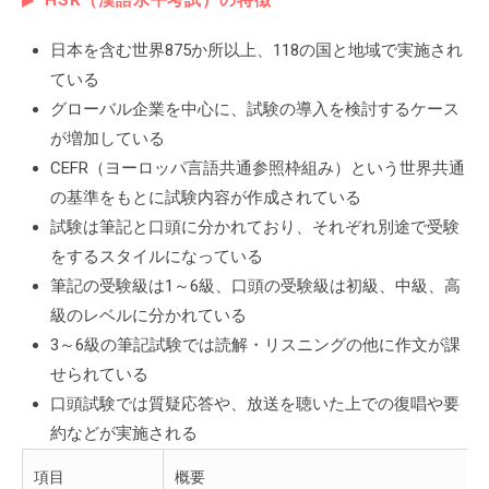
日本を含む世界875か所以上、118の国と地域で実施され
ている
グローバル企業を中心に、試験の導入を検討するケース
が増加している
CEFR（ヨーロッパ言語共通参照枠組み）という世界共通
の基準をもとに試験内容が作成されている
試験は筆記と口頭に分かれており、それぞれ別途で受験
をするスタイルになっている
筆記の受験級は1～6級、口頭の受験級は初級、中級、高
級のレベルに分かれている
3～6級の筆記試験では読解・リスニングの他に作文が課
せられている
口頭試験では質疑応答や、放送を聴いた上での復唱や要
約などが実施される
項目
概要