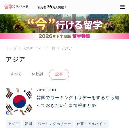
76
利用者
万人突破！
トップ
人気キーワード一覧
アジア
アジア
すべて
体験談
記事
2026.07.01
韓国でワーキングホリデーをするなら知
っておきたい仕事情報まとめ
アジア
韓国
ワーキングホリデー
仕事・アルバイト