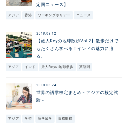
定国ニュース】
アジア
香港
ワーキングホリデー
ニュース
2018.09.12
【旅人Reyの地球散歩Vol.2】散歩だけで
もたくさん学べる！インドの魅力に迫
る。
アジア
インド
旅人Reyの地球散歩
英語圏
2018.08.24
世界の語学検定まとめ～アジアの検定試
験～
アジア
学習
語学留学
資格取得