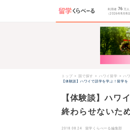
76
利用者
万人
（2026年8月8
トップ
国で探す
ハワイ留学
ハ
【体験談】ハワイで語学を学ぶ！留学を
【体験談】ハワ
終わらせないた
2018.08.24
留学くらべーる編集部