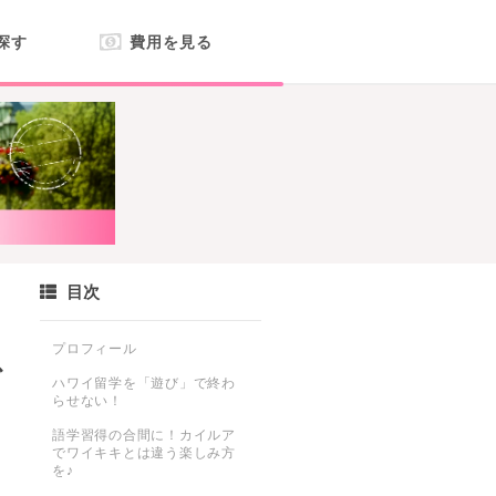
探す
費用を見る
目次
プロフィール
で
ハワイ留学を「遊び」で終わ
らせない！
語学習得の合間に！カイルア
でワイキキとは違う楽しみ方
を♪