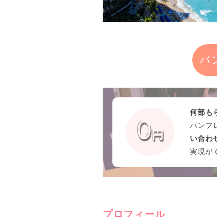
パ
何部も
パンフ
い合わ
実現が
プロフィール