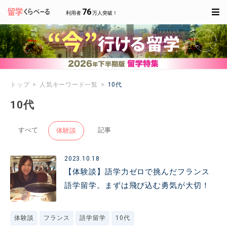
76
利用者
万人突破！
トップ
人気キーワード一覧
10代
10代
すべて
記事
体験談
2023.10.18
【体験談】語学力ゼロで挑んだフランス
語学留学。まずは飛び込む勇気が大切！
体験談
フランス
語学留学
10代