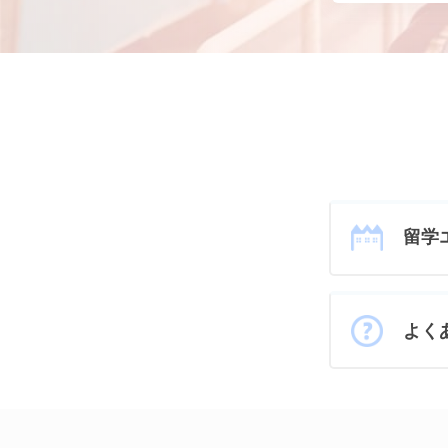
留学
よく