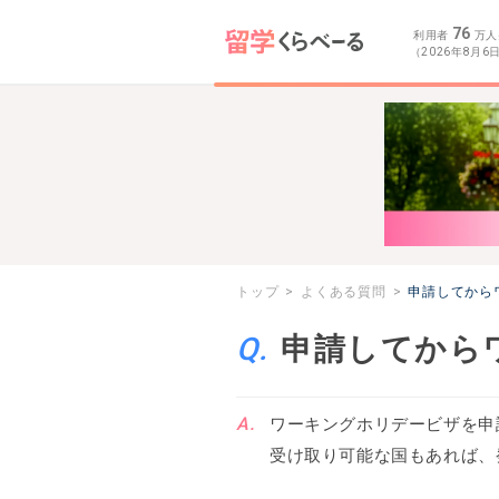
76
利用者
万人
（2026年8月6
トップ
よくある質問
申請してから
申請してから
ワーキングホリデービザを申
受け取り可能な国もあれば、