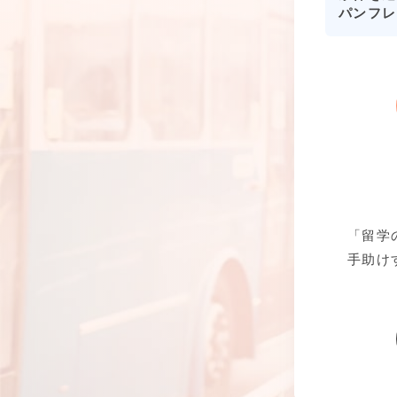
パンフレ
「留学
手助け