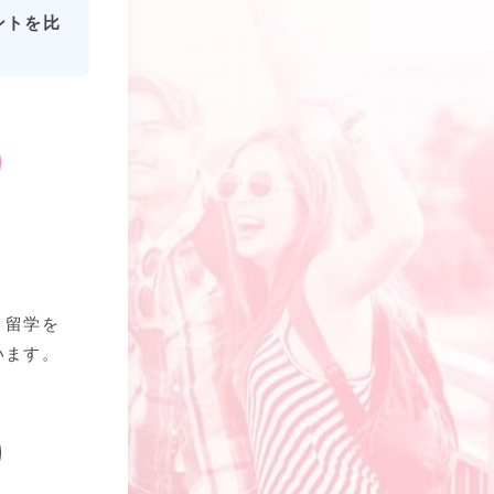
ントを比
、留学を
います。