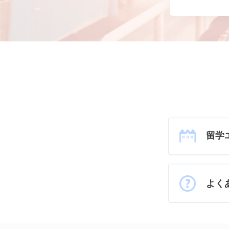
留学
よく