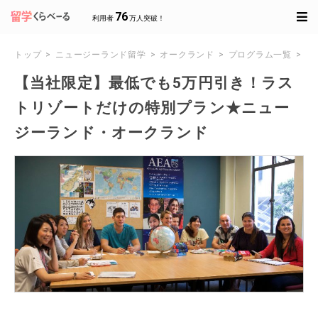
76
利用者
万人突破！
トップ
ニュージーランド留学
オークランド
プログラム一覧
【
【当社限定】最低でも5万円引き！ラス
トリゾートだけの特別プラン★ニュー
ジーランド・オークランド