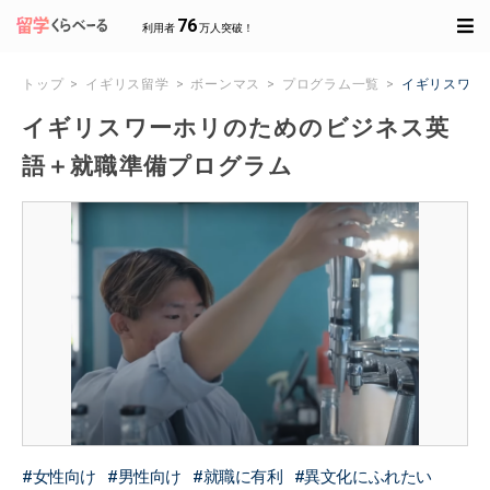
76
利用者
万人突破！
トップ
イギリス留学
ボーンマス
プログラム一覧
イギリスワー
イギリスワーホリのためのビジネス英
語＋就職準備プログラム
女性向け
男性向け
就職に有利
異文化にふれたい