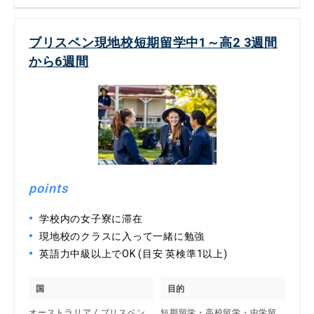
ブリスベン現地校短期留学中1～高2 3週間
から6週間
points
学校内の女子寮に滞在
現地校のクラスに入って一緒に勉強
英語力中級以上でOK (目安 英検準1以上)
国
目的
オーストラリア / ブリスベン
短期留学・高校留学・中学留