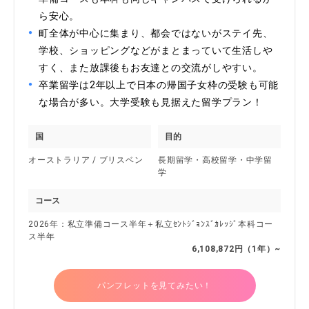
ら安心。
町全体が中心に集まり、都会ではないがステイ先、
学校、ショッピングなどがまとまっていて生活しや
すく、また放課後もお友達との交流がしやすい。
卒業留学は2年以上で日本の帰国子女枠の受験も可能
な場合が多い。大学受験も見据えた留学プラン！
国
目的
オーストラリア / ブリスベン
長期留学・高校留学・中学留
学
コース
2026年：私立準備コース半年＋私立ｾﾝﾄｼﾞｮﾝｽﾞｶﾚｯｼﾞ本科コー
ス半年
6,108,872円（1年）~
パンフレットを見てみたい！