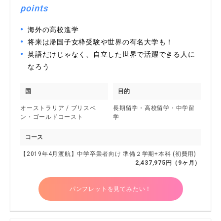
points
海外の高校進学
将来は帰国子女枠受験や世界の有名大学も！
英語だけじゃなく、自立した世界で活躍できる人に
なろう
国
目的
オーストラリア / ブリスベ
長期留学・高校留学・中学留
ン・ゴールドコースト
学
コース
【2019年4月渡航】中学卒業者向け 準備２学期+本科 (初費用)
2,437,975円（9ヶ月）
パンフレットを見てみたい！