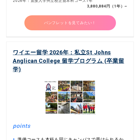
2026年：直接入学州立校正規本科コース1年
3,880,884円（1年）~
パンフレットを見てみたい！
ワイエー留学 2026年：私立St Johns
Anglican College 留学プログラム (卒業留
学)
points
準備コースも本科も同じキャンパスで受けられるか