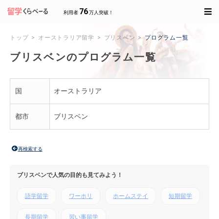
76
利用者
万人突破！
トップ
オーストラリア留学
ブリスベン
プログラム一覧
ブリスベンのプログラム一覧
国
オーストラリア
都市
ブリスベン
再検索する
ブリスベンで人気の目的も見てみよう！
語学留学
ワーホリ
ホームステイ
短期留学
長期留学
習い事留学