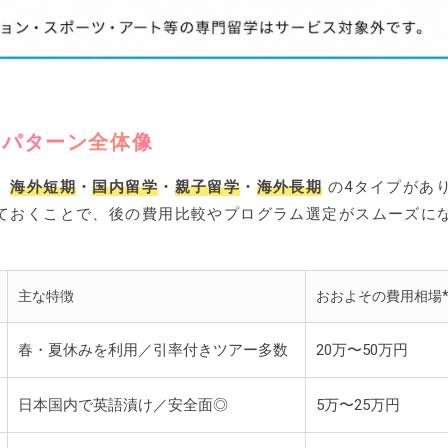
学パターン全体像
、
海外短期
・
国内留学
・
親子留学
・
海外長期
の4タイプがあ
ておくことで、後の費用比較やプログラム選定がスムーズに
主な特徴
おおよその費用相場
春・夏休みを利用／引率付きツアー多数
20万〜50万円
日本国内で英語漬け／安全面◎
5万〜25万円