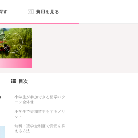
探す
費用を見る
目次
め
小学生が参加できる留学パタ
ーン全体像
小学生で短期留学をするメリ
ット
無料・奨学金制度で費用を抑
える方法