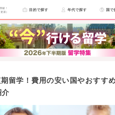
突破！
目的で探す
年代で探す
国で
日更新）
短期留学！費用の安い国やおすす
紹介