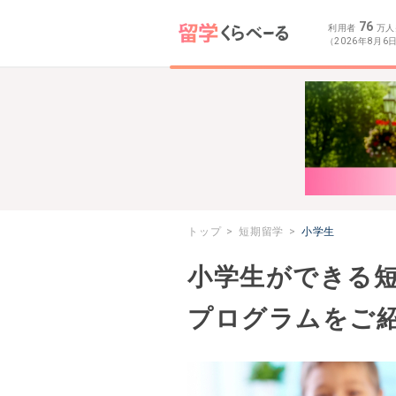
76
利用者
万人
（2026年8月6
トップ
短期留学
小学生
小学生ができる
プログラムをご