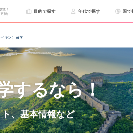
突破！
目的で探す
年代で探す
国で
日更新）
（ペキン）留学
学するなら！
ット、基本情報など