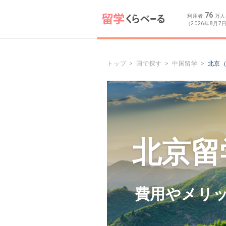
76
利用者
万人
（2026年8月7
トップ
国で探す
中国留学
北京
北京留
費用やメリ