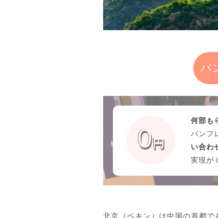
パ
何部も
パンフ
い合わ
実現が
北京（ペキン）は中国の首都で