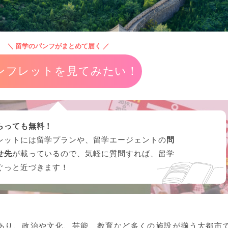
＼ 留学のパンフがまとめて届く ／
ンフレットを見てみたい！
らっても無料！
レットには留学プランや、留学エージェントの
問
せ先
が載っているので、気軽に質問すれば、留学
ぐっと近づきます！
あり、政治や文化、芸能、教育など多くの施設が揃う大都市