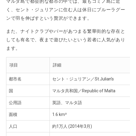
マルタ島で都会的な都市の中では、最もコミノ島に近
く、セント・ジュリアンに住む人は休日にブルーラグー
ンで羽を伸ばすという贅沢ができます。
また、ナイトクラブやバーがあつまる繁華街的な存在と
しても有名で、夜まで遊びたいという若者に人気があり
ます。
項目
詳細
都市名
セント・ジュリアン／St.Julian’s
国
マルタ共和国／Republic of Malta
公用語
英語、マルタ語
面積
1.6 km²
人口
約1万人 (2014年3月)