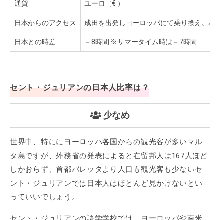
通貨
ユーロ（€ ）
日本からのアクセス
成田を出発しヨーロッパにて乗り換え。バレ
日本との時差
－8時間 ※サマータイム時は－7時間
セント・ジュリアンの日本人比率は？
少なめ
世界中、特ににヨーロッパ各国からの観光客が多いマル
タ島ですが、外務省の発表によると在留邦人は167人ほど
しかおらず、首都バレッタより人口も観光客も少ないセ
ント・ジュリアンでは日本人はほとんど見かけないとい
っていいでしょう。
セント・ジュリアンの語学学校では、ヨーロッパや南米