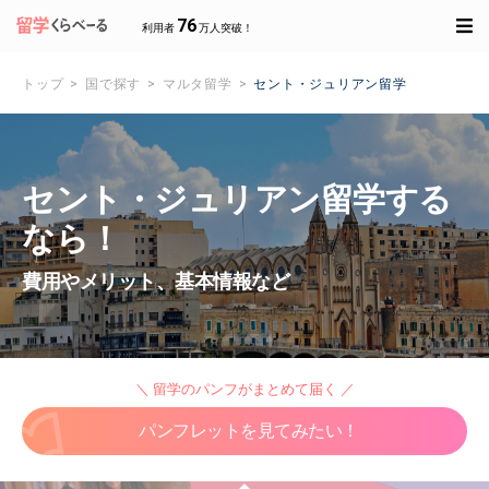
76
利用者
万人突破！
トップ
国で探す
マルタ留学
セント・ジュリアン留学
セント・ジュリアン留学する
なら！
費用やメリット、基本情報など
＼ 留学のパンフがまとめて届く ／
パンフレットを見てみたい！