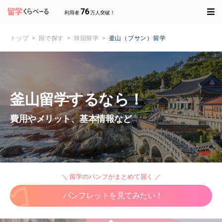
76
利用者
万人突破！
トップ
国で探す
韓国留学
釜山（プサン）留学
釜山留学するなら！
費用やメリット、基本情報など
＼ 留学のパンフがまとめて届く ／
パンフレットを見てみたい！