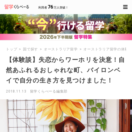
76
利用者
万人突破！
トップ
国で探す
オーストラリア留学
オーストラリア留学の体験
【体験談】失恋からワーホリを決意！自
然あふれるおしゃれな町、バイロンベ
イで自分の生き方を見つけました！
2018.11.13
留学くらべーる編集部